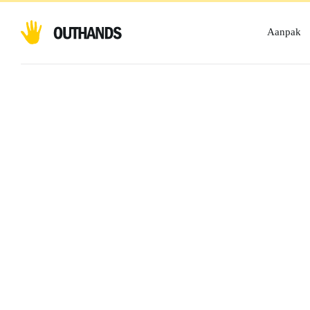
Aanpak
Home
Vacatures
Wie komt ons 
versterken
? Wij