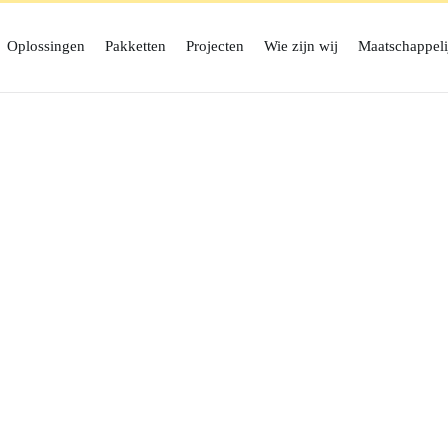
Oplossingen
Pakketten
Projecten
Wie zijn wij
Maatschappeli
team
 zijn op
Wij zijn
Outhands Internet & Med
logo’s, huisstijlen, websites, on